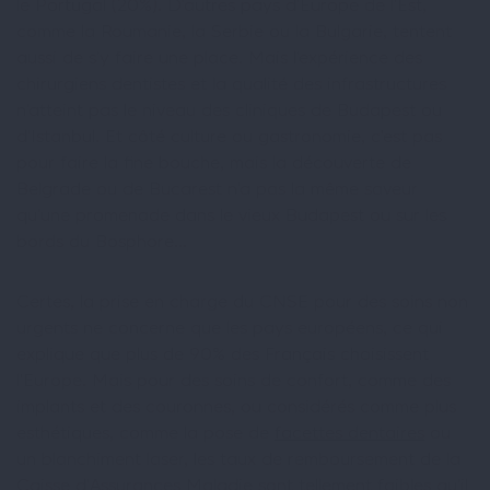
le Portugal (20%). D’autres pays d’Europe de l’Est,
comme la Roumanie, la Serbie ou la Bulgarie, tentent
aussi de s’y faire une place. Mais l’expérience des
chirurgiens dentistes et la qualité des infrastructures
n’atteint pas le niveau des cliniques de Budapest ou
d’Istanbul. Et côté culture ou gastronomie, c’est pas
pour faire la fine bouche, mais la découverte de
Belgrade ou de Bucarest n’a pas la même saveur
qu’une promenade dans le vieux Budapest ou sur les
bords du Bosphore…
Certes, la prise en charge du CNSE pour des soins non
urgents ne concerne que les pays européens, ce qui
explique que plus de 90% des Français choisissent
l’Europe. Mais pour des soins de confort, comme des
implants et des couronnes, ou considérés comme plus
esthétiques, comme la pose de
facettes dentaires
ou
un blanchiment laser, les taux de remboursement de la
Caisse d’Assurances Maladie sont tellement faibles qu’il