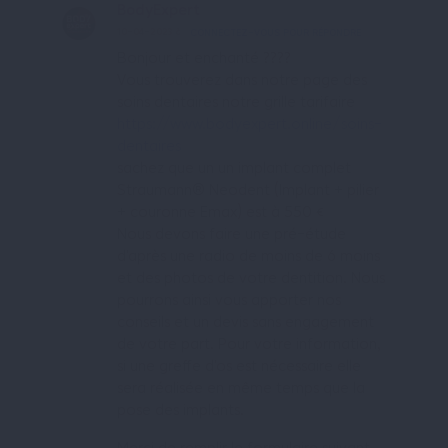
BodyExpert
10-04-2023 à 06:22
CONNECTEZ-VOUS POUR RÉPONDRE
Bonjour et enchanté ????
Vous trouverez dans notre page des
soins dentaires notre grille tarifaire
https://www.bodyexpert.online/soins-
dentaires
sachez que un un implant complet
Straumann® Neodent (Implant + pilier
+ couronne Emax) est à 550 €
Nous devons faire une pré-étude
d’après une radio de moins de 6 moins
et des photos de votre dentition. Nous
pourrons ainsi vous apporter nos
conseils et un devis sans engagement
de votre part. Pour votre information,
si une greffe d’os est nécessaire elle
sera réalisée en même temps que la
pose des implants.