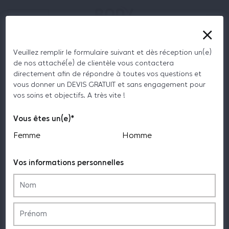
FR
Veuillez remplir le formulaire suivant et dès réception un(e)
de nos attaché(e) de clientèle vous contactera
{{ $t('importantInfos') }}
directement afin de répondre à toutes vos questions et
vous donner un DEVIS GRATUIT et sans engagement pour
{{ $t('youAre') }}
Body Expert - Agence de tourisme médical
{{ $t('woman') }}
{{ $t('man')
vos soins et objectifs. A très vite !
Refaire ses dents en Turquie
}}
Tourisme Dentaire : quel pays choisir pour refaire ses dents ?
Vous êtes un(e)*
{{ $t('firstName') }}*
Femme
Homme
Retour aux articles
Vos informations personnelles
{{ $t('lastName') }}*
{{ $t('email') }}*