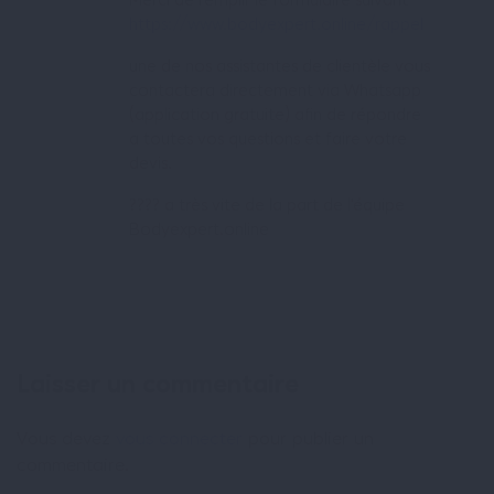
Merci de remplir le formulaire suivant
https://www.bodyexpert.online/rappel
une de nos assistantes de clientèle vous
contactera directement via Whatsapp
(application gratuite) afin de répondre
a toutes vos questions et faire votre
devis.
???? a très vite de la part de l’équipe
Bodyexpert.online
Laisser un commentaire
Vous devez
vous connecter
pour publier un
commentaire.