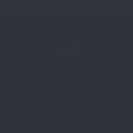
BODY EXPERT ULUSLARARASI
TURİZM MEDİKAL VE DANIŞMANLIKTİC. LTD. ŞTİ.
Sinpas Flatofis Caglayan Mah. Kent Cad. No:2/18
34406 Kağıthane/İstanbul, Turquie
Contactez-nous
Mail :
info@bodyexpert.online