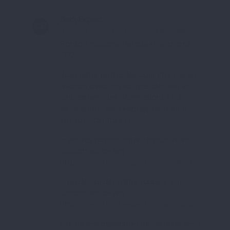
BodyExpert
14-01-2023 à 20:55
CONNECTEZ-VOUS POUR RÉPONDRE
Bonsoir madame Peraux et enchanté
????
Voici notre protocole pour être mis en
relation avec nos équipes dédiées et
ainsi obtenir des informations et un
devis gratuit sans engagement pour
vos soins dentaires :
– veuillez remplir notre formulaire en
cliquant sur ce lien :
https://www.bodyexpert.online/devis
– ou demander a être rappelé en
cliquant sur ce lien :
https://www.bodyexpert.online/rappel
une de nos assistantes de clientèle vous