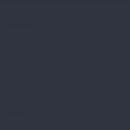
Istanbul en Turquie pour le tourisme dentaire ?
ESPAGNE
Avec des tarifs inférieurs de 30% par rapport à la
France, la proximité de Barcelone ou Madrid (1h de
Paris) rend l’Espagne attrayante. Mais en cas de
traitement dentaire conséquent, nécessitant une
semaine de séjour, les frais de voyage sont plus
importants qu’en Europe de l’Est ou en Turquie. La
plupart des patients français venant se soigner en
Espagne habitent des régions frontalières et réalisent
des soins conservateurs (carie, détartrage,
blanchiment…).
PORTUGAL
La plupart des Français qui viennent à Lisbonne pour