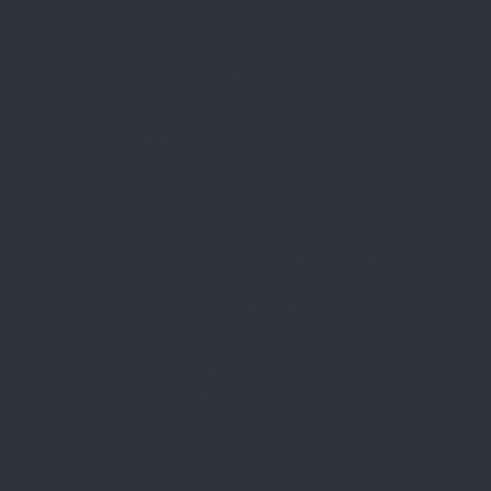
À propos
Greffe de cheveux Turquie
Refaire ses Dents en Turquie
Implants dentaires en Turquie
Facettes dentaires en Turquie
FIV
Chirurgie Bariatrique en Turquie
Soins beauté
Chirurgie esthétique
Chirurgie oculaire
Blog Expert