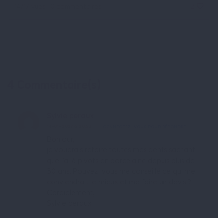
14717 vues
0 commentaires
2
4 Commentaire(s)
Sylvie peraux
14-01-2023 à 20:52
CONNECTEZ-VOUS POUR RÉPONDRE
Bonjour,
je voudrais refaire toutes mes dents sachant
que j’ai 6 pivots en porcelaine depuis plus de
30 ans. Pouvez-vous me conseillé ce qui me
conviendrait le mieux et me faire un devis ?
Cordialement,
Sylvie peraux