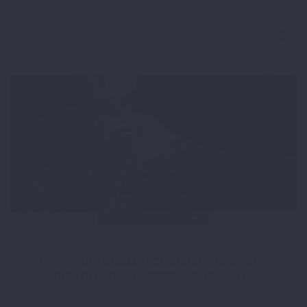
1876 vues
0 commentaires
1
02/09/2025 | LECTURE : 7 MIN.
Antoine Bodyexpert
DHI VS FUE : QUELLE TECHNIQUE DE GREFFE DE
CHEVEUX VOUS CORRESPOND LE MIEUX ?