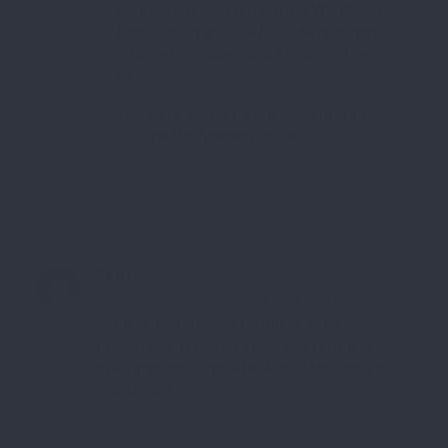
contactera directement via Whatsapp
(application gratuite) afin de répondre
a toutes vos questions et faire votre
devis.
???? belle soirée à vous de la part de
l’équipe Bodyexpert.online
Petit
09-04-2023 à 19:03
CONNECTEZ-VOUS POUR RÉPONDRE
Actuellement j’ai une prothèse total avec
deux implants j’aurais voulu une prothèse
avec implant complète .À quel tarif dois je
m’attendre