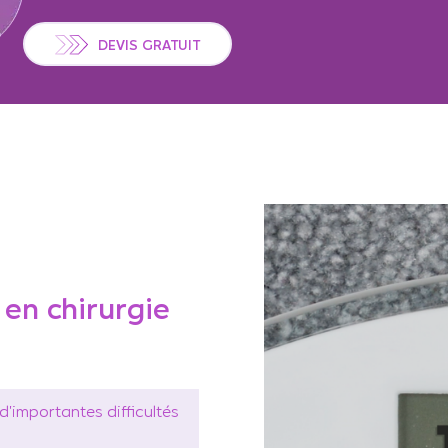
DEVIS GRATUIT
en chirurgie
’importantes difficultés