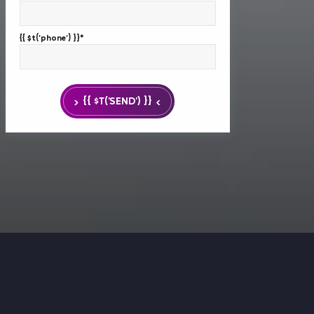
{{ $t('phone') }}*
{{ $T('SEND') }}