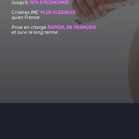
Jusqu’à
70% D’ÉCONOMIE
Critères IMC
PLUS FLEXIBLES
qu’en France
Prise en charge
RAPIDE, EN FRANÇAIS
et suivi le long terme