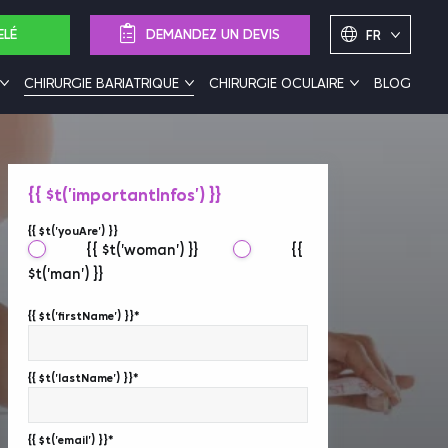
ELÉ
DEMANDEZ UN DEVIS
FR
CHIRURGIE BARIATRIQUE
CHIRURGIE OCULAIRE
BLOG
{{ $t('importantInfos') }}
{{ $t('youAre') }}
{{ $t('woman') }}
{{
$t('man') }}
{{ $t('firstName') }}*
{{ $t('lastName') }}*
{{ $t('email') }}*