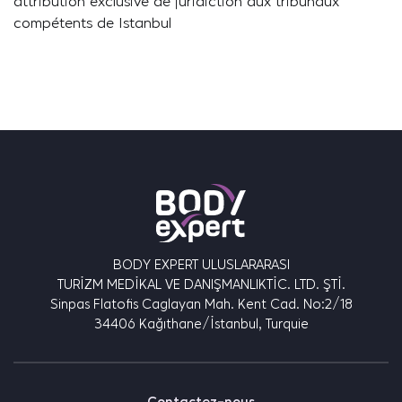
attribution exclusive de juridiction aux tribunaux
compétents de Istanbul
BODY EXPERT ULUSLARARASI
TURİZM MEDİKAL VE DANIŞMANLIKTİC. LTD. ŞTİ.
Sinpas Flatofis Caglayan Mah. Kent Cad. No:2/18
34406 Kağıthane/İstanbul, Turquie