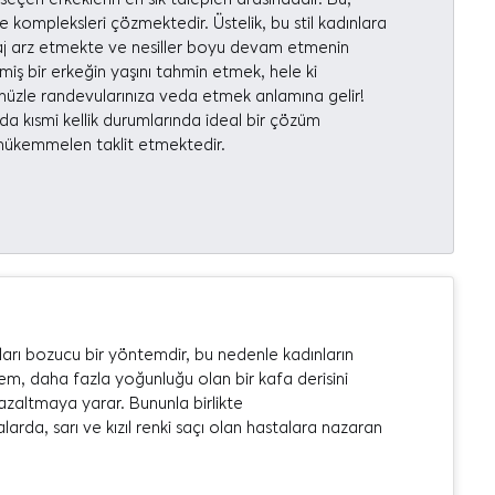
ve kompleksleri çözmektedir. Üstelik, bu stil kadınlara
maj arz etmekte ve nesiller boyu devam etmenin
miş bir erkeğin yaşını tahmin etmek, hele ki
nüzle randevularınıza veda etmek anlamına gelir!
a kısmi kellik durumlarında ideal bir çözüm
i mükemmelen taklit etmektedir.
ları bozucu bir yöntemdir, bu nedenle kadınların
lem, daha fazla yoğunluğu olan bir kafa derisini
 azaltmaya yarar. Bununla birlikte
rda, sarı ve kızıl renki saçı olan hastalara nazaran