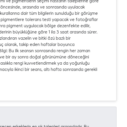
i ve pigmentlerin seçimi hastanın taleplerine göre
n öncesinde, sırasında ve sonrasında uyulacak
urallarına dair tüm bilgilerin sunulduğu bir görüşme
len pigmentlere tolerans testi yapacak ve fotoğraflar
nra pigment uygulacak bölge dezenfekte edilir,
derinin büyüklüğüne göre 1 ila 3 saat arasında sürer.
ndıran vazelin ve bitki özü bazlı bir
uç olarak, takip eden haftalar boyunca
Bilgi: Bu ilk seansın sonrasında rengin her zaman
ve bir ay sonra doğal görünümüne döneceğini
sılıkla rengi kuvvetlendirmek ya da yoğunluğu
ıyla ikinci bir seans, altı hafta sonrasında gerekli
çen erkeklerin en sık talepleri arasındadır. Bu,