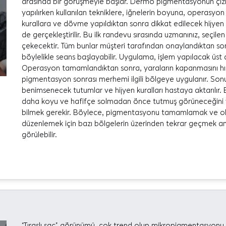
arasında bir görüşmeyle başlar. Dermo pigmentasyonun çizim
yapılırken kullanılan tekniklere, iğnelerin boyuna, operasyo
kurallara ve dövme yapıldıktan sonra dikkat edilecek hijyen k
de gerçekleştirilir. Bu ilk randevu sırasında uzmanınız, seçi
çekecektir. Tüm bunlar müşteri tarafından onaylandıktan so
böylelikle seans başlayabilir. Uygulama, işlem yapılacak üst 
Operasyon tamamlandıktan sonra, yaraların kapanmasını hızla
pigmentasyon sonrası merhemi ilgili bölgeye uygulanır. Son
benimsenecek tutumlar ve hijyen kuralları hastaya aktarılır. 
daha koyu ve hafifçe solmadan önce tutmuş görüneceğini 
bilmek gerekir. Böylece, pigmentasyonu tamamlamak ve ola
düzenlemek için bazı bölgelerin üzerinden tekrar geçmek amac
görülebilir.
“Tıraşlı saç” görünümü, çok trend olup mikropigmentasyonu se