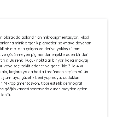
larak da adlandırılan mikropigmentasyon, kılcal
tmanlarına minik organik pigmetleri sokmaya dayanan
kli bir motorla çalışan ve deriye yaklaşık 1 mm
anik ve çözünmeyen pigmentler enjekte eden bir deri
ilir. Bu renkli küçük noktalar bir yarı kalıcı makyaj
veya saçı taklit ederler ve genellikle 3 ila 4 yıl
kala, kaşlara ya da hasta tarafından seçilen bütün
oluşturmaya, güzellik beni yapmaya, dudakları
ir. Mikropigmentasyon, tıbbi estetik dermografi
a göğüs kanseri sonrasında alınan meydan gelen
abilir.