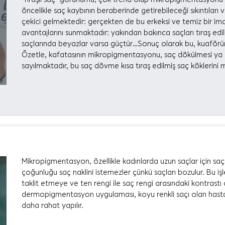
öncelikle saç kaybının beraberinde getirebileceği sıkıntıları 
çekici gelmektedir: gerçekten de bu erkeksi ve temiz bir i
avantajlarını sunmaktadır: yakından bakınca saçları tıraş edil
saçlarında beyazlar varsa güçtür…Sonuç olarak bu, kuaförü
Özetle, kafatasının mikropigmentasyonu, saç dökülmesi ya d
sayılmaktadır, bu saç dövme kısa tıraş edilmiş saç köklerin
Mikropigmentasyon, özellikle kadınlarda uzun saçlar için saç
çoğunluğu saç naklini istemezler çünkü saçları bozulur. Bu iş
taklit etmeye ve ten rengi ile saç rengi arasındaki kontrastı
dermopigmentasyon uygulaması, koyu renkli saçı olan hastala
daha rahat yapılır.