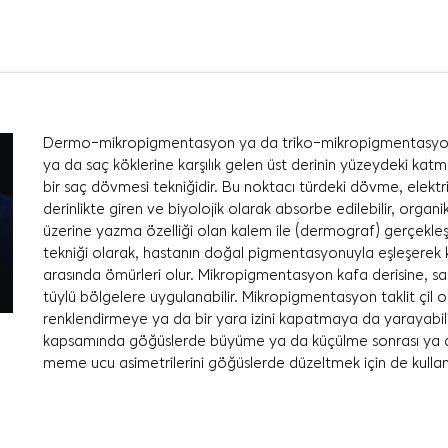
Dermo-mikropigmentasyon ya da triko-mikropigmentasyon o
ya da saç köklerine karşılık gelen üst derinin yüzeydeki ka
bir saç dövmesi tekniğidir. Bu noktacı türdeki dövme, elektri
derinlikte giren ve biyolojik olarak absorbe edilebilir, org
üzerine yazma özelliği olan kalem ile (dermograf) gerçekleştir
tekniği olarak, hastanın doğal pigmentasyonuyla eşleşerek kıl 
arasında ömürleri olur. Mikropigmentasyon kafa derisine, sa
tüylü bölgelere uygulanabilir. Mikropigmentasyon taklit çil 
renklendirmeye ya da bir yara izini kapatmaya da yarayabil
kapsamında göğüslerde büyüme ya da küçülme sonrası ya d
meme ucu asimetrilerini göğüslerde düzeltmek için de kullanıl