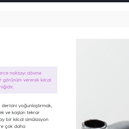
lerce noktayı dövme
ir görünüm vererek kılcal
iğidir.
derisini yoğunlaştırmak,
k ve kaşları tekrar
y bir kılcal simülasyon
öre çok daha