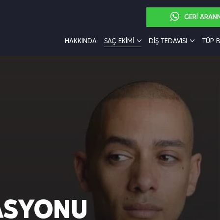
GERI ARAN
HAKKINDA
SAÇ EKİMİ
DİŞ TEDAVISI
TÜP 
ASYONU