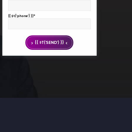
{{ $t('phone') }}*
{{ $T('SEND') }}