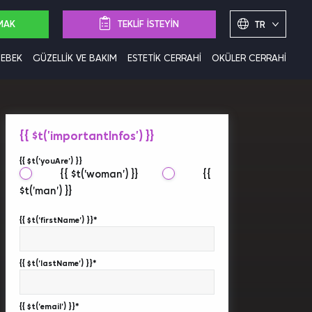
MAK
TEKLİF İSTEYİN
TR
BEBEK
GÜZELLİK VE BAKIM
ESTETİK CERRAHİ
OKÜLER CERRAHİ
{{ $t('importantInfos') }}
{{ $t('youAre') }}
{{ $t('woman') }}
{{
$t('man') }}
{{ $t('firstName') }}*
{{ $t('lastName') }}*
{{ $t('email') }}*